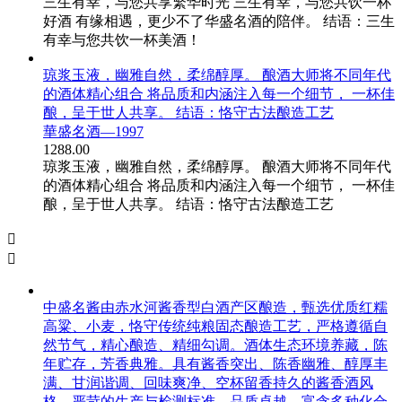
三生有幸，与您共享繁华时光 三生有幸，与您共饮一杯
好酒 有缘相遇，更少不了华盛名酒的陪伴。 结语：三生
有幸与您共饮一杯美酒！
琼浆玉液，幽雅自然，柔绵醇厚。 酿酒大师将不同年代
的酒体精心组合 将品质和内涵注入每一个细节， 一杯佳
酿，呈于世人共享。 结语：恪守古法酿造工艺
華盛名酒—1997
1288.00
琼浆玉液，幽雅自然，柔绵醇厚。 酿酒大师将不同年代
的酒体精心组合 将品质和内涵注入每一个细节， 一杯佳
酿，呈于世人共享。 结语：恪守古法酿造工艺


中盛名酱由赤水河酱香型白酒产区酿造，甄选优质红糯
高粱、小麦，恪守传统纯粮固态酿造工艺，严格遵循自
然节气，精心酿造、精细勾调。酒体生态环境养藏，陈
年贮存，芳香典雅。具有酱香突出、陈香幽雅、醇厚丰
满、甘润谐调、回味爽净、空杯留香持久的酱香酒风
格。严苛的生产与检测标准，品质卓越，富含多种化合