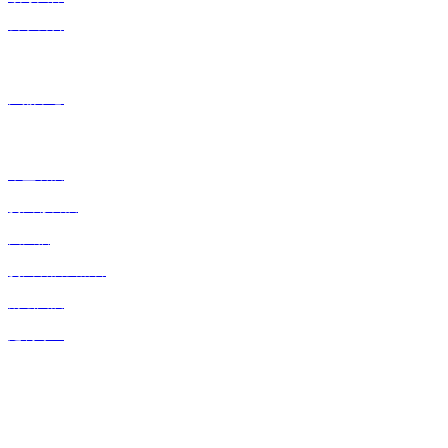
公示公告
产品中心
华盛名酒
贵州彩台酒
图大福
贵州名酒枫榕窖
清坛国酒
定制专区
生产基地