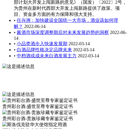
部计划大开发上闯新路的意见》（国发）〔2022〕2号，
为贵州在新时代西部大开发上闯新路提供了政策、项
目、资金多方面的有力保障和强大支持。
•
任兴洲：加快建设全国统一大市场，酒业该如何理
解？
2022-06-14
•
酱酒市场深度调整期后对未来发展趋势的洞察
2022-06-
14
•
小品类酒步入快速发展期
2022-03-14
•
白酒品牌性格决定品牌未来
2022-03-14
•
中档酒或成未来白酒发展主力
2022-03-14
资质荣誉
贵州彩台酒-盛世至尊专家鉴定证书
贵州彩台酒-贵族珍藏专家鉴定证书