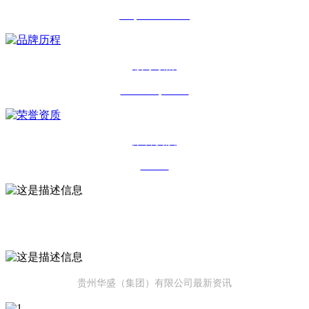
Corporate Culture
领导致辞
Leaders' speeches
荣誉资质
Honors
新闻中心
贵州华盛（集团）有限公司最新资讯