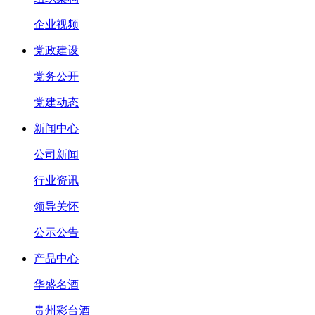
企业视频
党政建设
党务公开
党建动态
新闻中心
公司新闻
行业资讯
领导关怀
公示公告
产品中心
华盛名酒
贵州彩台酒