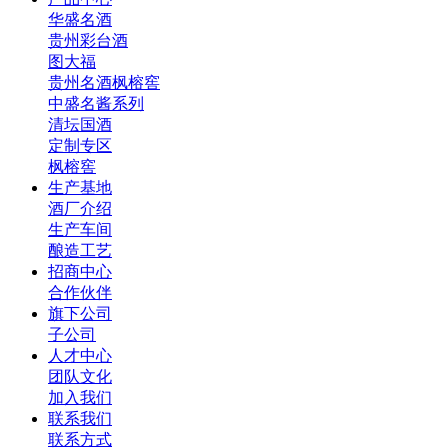
华盛名酒
贵州彩台酒
图大福
贵州名酒枫榕窖
中盛名酱系列
清坛国酒
定制专区
枫榕窖
生产基地
酒厂介绍
生产车间
酿造工艺
招商中心
合作伙伴
旗下公司
子公司
人才中心
团队文化
加入我们
联系我们
联系方式