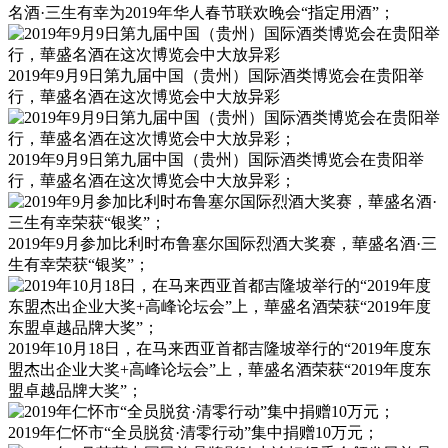
名酒·三生有幸为2019年华人春节联欢晚会“指定用酒”；
2019年9月9日第九届中国（贵州）国际酒类博览会在贵阳举
行，華盛名酒在这次博览会中大放异彩
2019年9月9日第九届中国（贵州）国际酒类博览会在贵阳举
行，華盛名酒在这次博览会中大放异彩；
2019年9月参加比利时布鲁塞尔国际烈酒大奖赛，華盛名酒·三
生有幸荣获“银奖”；
2019年10月18日，在马来西亚首都吉隆坡举行的“2019年度东
盟杰出企业大奖+高峰论坛会”上，華盛名酒荣获“2019年度东
盟卓越品牌大奖”；
2019年仁怀市“全员脱贫·清零行动”集中捐赠10万元；