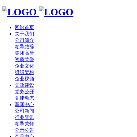
网站首页
关于我们
公司简介
领导致辞
集团高管
资质荣誉
企业文化
组织架构
企业视频
党政建设
党务公开
党建动态
新闻中心
公司新闻
行业资讯
领导关怀
公示公告
产品中心